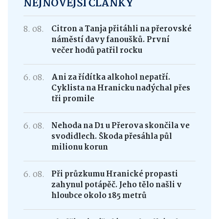
NEJNOVĚJŠÍ ČLÁNKY
8. 08.
Citron a Tanja přitáhli na přerovské
náměstí davy fanoušků. První
večer hodů patřil rocku
6. 08.
Ani za řídítka alkohol nepatří.
Cyklista na Hranicku nadýchal přes
tři promile
6. 08.
Nehoda na D1 u Přerova skončila ve
svodidlech. Škoda přesáhla půl
milionu korun
6. 08.
Při průzkumu Hranické propasti
zahynul potápěč. Jeho tělo našli v
hloubce okolo 185 metrů