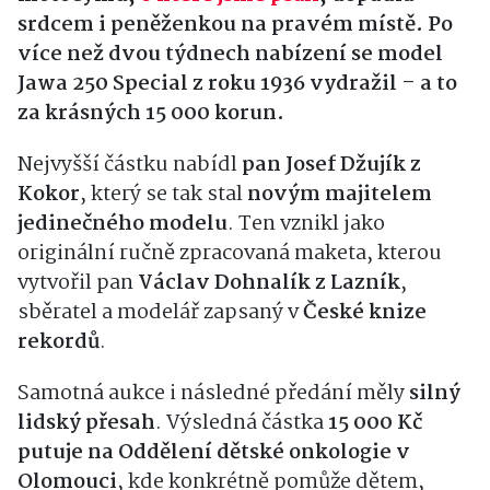
srdcem i peněženkou na pravém místě. Po
více než dvou týdnech nabízení se model
Jawa 250 Special z roku 1936 vydražil – a to
za krásných 15 000 korun.
Nejvyšší částku nabídl
pan Josef Džujík z
Kokor
, který se tak stal
novým majitelem
jedinečného modelu
. Ten vznikl jako
originální ručně zpracovaná maketa, kterou
vytvořil pan
Václav Dohnalík z Lazník
,
sběratel a modelář zapsaný v
České knize
rekordů
.
Samotná aukce i následné předání měly
silný
lidský přesah
. Výsledná částka
15 000 Kč
putuje na Oddělení dětské onkologie v
Olomouci
, kde konkrétně pomůže dětem,