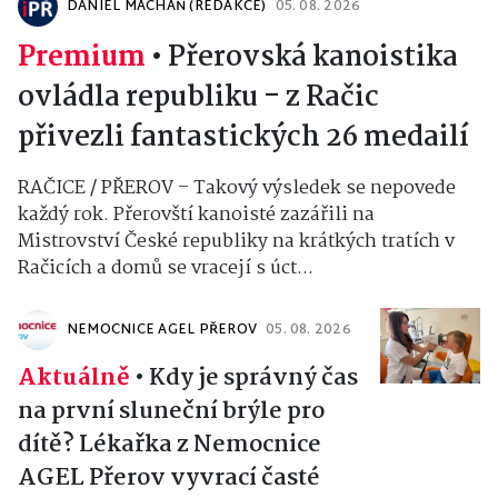
DANIEL MACHÁŇ (REDAKCE)
05. 08. 2026
Premium
•
Přerovská kanoistika
ovládla republiku - z Račic
přivezli fantastických 26 medailí
RAČICE / PŘEROV – Takový výsledek se nepovede
každý rok. Přerovští kanoisté zazářili na
Mistrovství České republiky na krátkých tratích v
Račicích a domů se vracejí s úct...
NEMOCNICE AGEL PŘEROV
05. 08. 2026
Aktuálně
•
Kdy je správný čas
na první sluneční brýle pro
dítě? Lékařka z Nemocnice
AGEL Přerov vyvrací časté