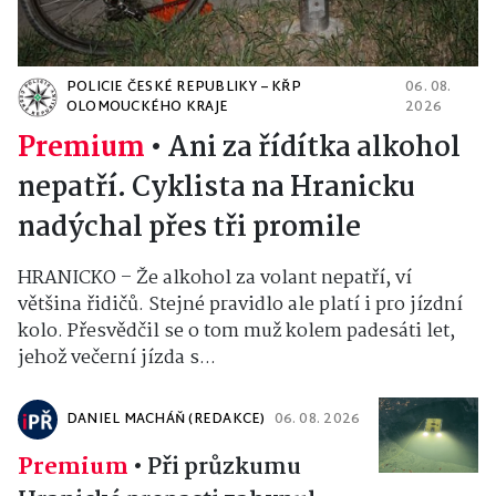
POLICIE ČESKÉ REPUBLIKY – KŘP
06. 08.
OLOMOUCKÉHO KRAJE
2026
Premium
•
Ani za řídítka alkohol
nepatří. Cyklista na Hranicku
nadýchal přes tři promile
HRANICKO – Že alkohol za volant nepatří, ví
většina řidičů. Stejné pravidlo ale platí i pro jízdní
kolo. Přesvědčil se o tom muž kolem padesáti let,
jehož večerní jízda s...
DANIEL MACHÁŇ (REDAKCE)
06. 08. 2026
Premium
•
Při průzkumu