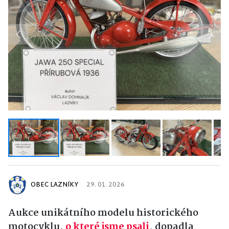
Previous
Next
OBEC LAZNÍKY
29. 01. 2026
Aukce unikátního modelu historického
motocyklu,
o které jsme psali
, dopadla