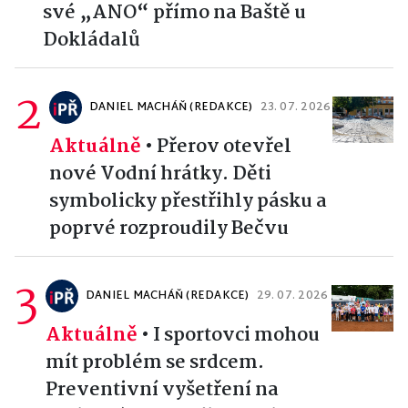
své „ANO“ přímo na Baště u
Dokládalů
2
DANIEL MACHÁŇ (REDAKCE)
23. 07. 2026
Aktuálně
•
Přerov otevřel
nové Vodní hrátky. Děti
symbolicky přestřihly pásku a
poprvé rozproudily Bečvu
3
DANIEL MACHÁŇ (REDAKCE)
29. 07. 2026
Aktuálně
•
I sportovci mohou
mít problém se srdcem.
Preventivní vyšetření na