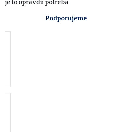
je to opravdu potřeba
Podporujeme
Obec Kokory
Hradní restaurace
Helfštýnská Holba
ATG studio
Hanácký paraklub,