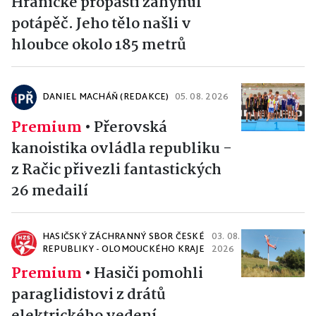
Hranické propasti zahynul
potápěč. Jeho tělo našli v
hloubce okolo 185 metrů
DANIEL MACHÁŇ (REDAKCE)
05. 08. 2026
Premium
•
Přerovská
kanoistika ovládla republiku -
z Račic přivezli fantastických
26 medailí
HASIČSKÝ ZÁCHRANNÝ SBOR ČESKÉ
03. 08.
REPUBLIKY - OLOMOUCKÉHO KRAJE
2026
Premium
•
Hasiči pomohli
paraglidistovi z drátů